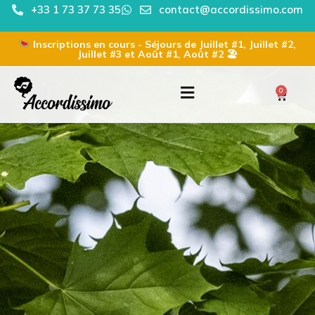
+33 1 73 37 73 35
contact@accordissimo.com
Inscriptions en cours - Séjours de Juillet #1, Juillet #2,
Juillet #3 et Août #1, Août #2 🏖
0