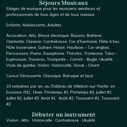
Séjours Musicaux
Stages de musique
pour les musiciens amateurs et
professionnels de tous âges et de tous niveaux
Enfants
,
Adolescents
,
Adultes
Accordéon
,
Alto
,
Basse électrique
,
Basson
,
Batterie
,
Clarinette
,
Clavecin
,
Contrebasse
,
Cor d’harmonie
,
Flûte à bec
,
Flûte traversière
,
Guitare
,
Harpe
,
Hautbois – Cor anglais
,
Percussions
,
Piano
,
Saxophone
, Théorbe,
Trombone
,
Tuba –
Euphonium
,
Traverso
,
Trompette – Cornet – Bugle
,
Ukulélé
,
Viole de gambe
,
Violon
,
Violoncelle
,
Vocal – Chant
Cursus
Découverte
,
Classique
,
Baroque
et
Jazz
.
10 semaines par an, au
Château de Villebon-sur-Yvette
, en
Essonne (91) :
Hiver
,
Printemps #1
,
Printemps #2
,
Juillet #1,
Juillet #2
,
Juillet #3
,
Août #1
,
Août #2
,
Toussaint #1,
Toussaint
#2
Débuter un instrument
Violon
·
Alto
·
Violoncelle
·
Contrebasse
·
Ukulélé