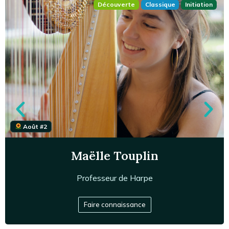
Découverte
Classique
Initiation
Août #2
Maëlle Touplin
Professeur de
Harpe
DEM du CRR de Lyon, en formation au CNSMD de Lyon
(cursus harpe et pédagogie), musicienne au sein de
Faire connaissance
diverses formations, professeure de harpe à l'école de
musique d'Ecully.