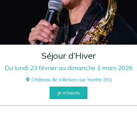
Séjour d’Hiver
Du lundi 23 février au dimanche 1 mars 2026
Château de Villebon-sur-Yvette (91)
Je m'inscris