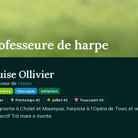
rofesseure de harpe
ise Ollivier
sseur de
Harpe
verte
Classique
Initiation
er
Printemps #1
Juillet #1
Toussaint #2
gnante à Cholet et Maurepas, harpiste à l'Opéra de Tours et
lectif Trà mare e monte