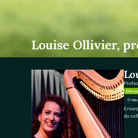
Louise Ollivier, p
Lou
Profe
Décou
Hiv
Ensei
du col