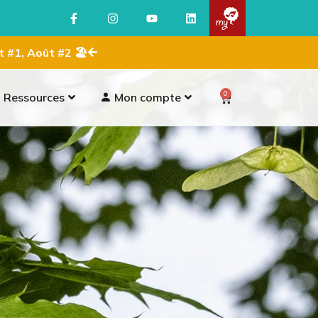
ût #1, Août #2 🏖
0
Ressources
Mon compte