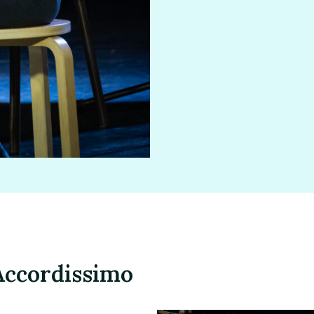
Accordissimo
 7 fois par an au
Château de