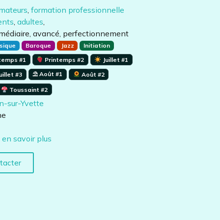
amateurs
,
formation professionnelle
ents
,
adultes
,
rmédiaire, avancé, perfectionnement
sique
Baroque
Jazz
Initiation
temps #1
Printemps #2
Juillet #1
⛱ Août #1
uillet #3
Août #2
Toussaint #2
n-sur-Yvette
ne
:
en savoir plus
tacter