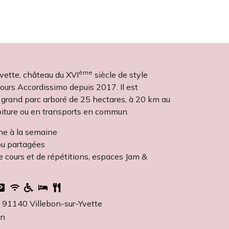
ème
vette, château du XVI
siècle de style
jours Accordissimo depuis 2017. Il est
n grand parc arboré de 25 hectares, à 20 km au
voiture ou en transports en commun.
ne à la semaine
ou partagées
de cours et de répétitions, espaces Jam &
, 91140 Villebon-sur-Yvette
on