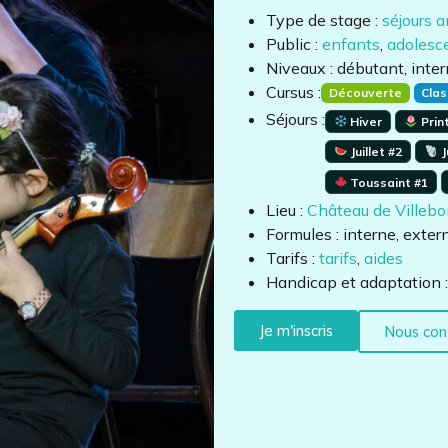
Type de stage :
séjours 
Public :
enfants
,
adolesc
Niveaux : débutant, inte
Cursus :
Découverte
Clas
Séjours :
Hiver
Prin
Juillet #2
J
Toussaint #1
Lieu :
Château de Villebo
Formules : interne, exter
Tarifs :
tarifs
,
aides
Handicap et adaptation 
Je m'inscris
Nous con