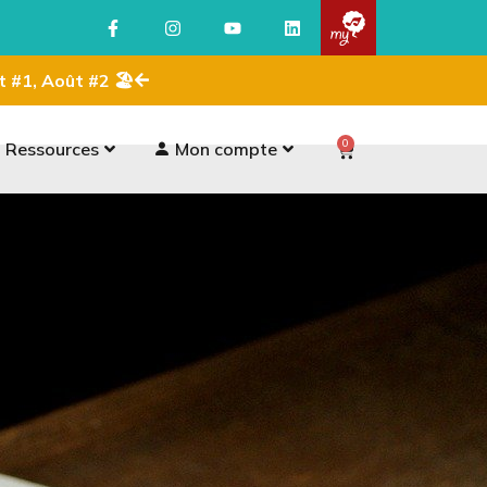
ût #1, Août #2 🏖
0
Ressources
Mon compte