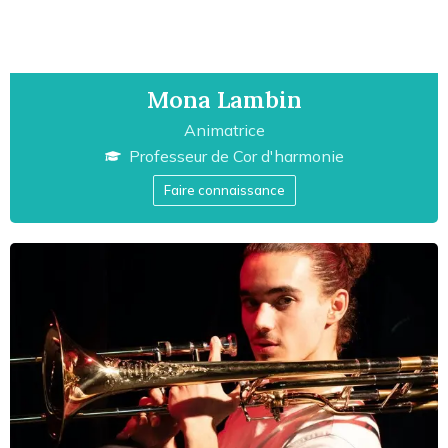
Mona Lambin
Animatrice
Professeur de
Cor d'harmonie
Faire connaissance