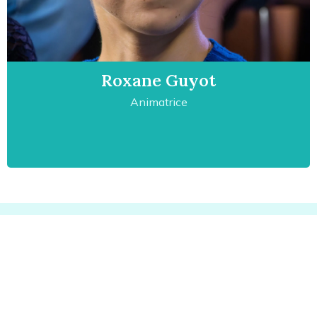
Roxane Guyot
Animatrice
On peut vous envoyer des mots doux
?
Inscrivez-vous à notre newsletter pour recevoir les
actualités des séjours Accordissimo et de nos professeurs.
Et c’est garanti sans fausses notes !