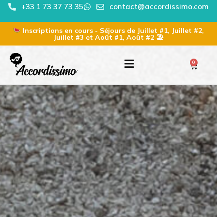
+33 1 73 37 73 35
contact@accordissimo.com
Inscriptions en cours - Séjours de Juillet #1, Juillet #2,
Juillet #3 et Août #1, Août #2 🏖
0