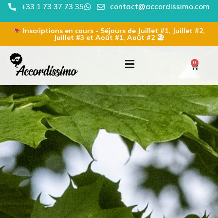
+33 1 73 37 73 35
contact@accordissimo.com
Inscriptions en cours - Séjours de Juillet #1, Juillet #2,
Juillet #3 et Août #1, Août #2 🏖
0