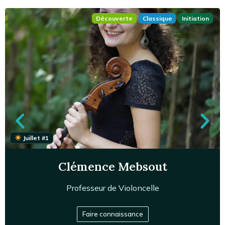
Découverte
Classique
Initiation
Juillet #1
Clémence Mebsout
Professeur de
Violoncelle
Diplômée du CRR de Boulogne-Billancourt et du
CNSMD de Paris en violoncelle, en cours de formation
Faire connaissance
pour obtenir son DE au CNSMD de Paris, musicienne