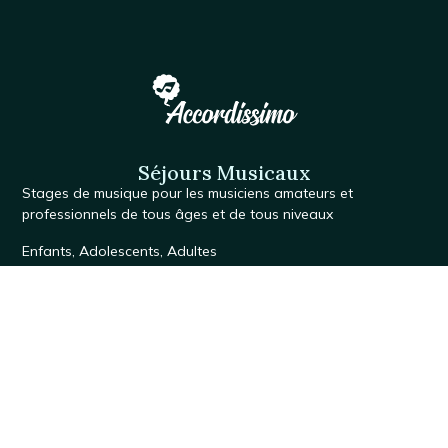
Séjours Musicaux
Stages de musique
pour les musiciens amateurs et
professionnels de tous âges et de tous niveaux
Enfants
,
Adolescents
,
Adultes
Accordéon
,
Alto
,
Basse électrique
,
Basson
,
Batterie
,
Clarinette
,
Clavecin
,
Contrebasse
,
Cor d’harmonie
,
Flûte à bec
,
Flûte traversière
,
Guitare
,
Harpe
,
Hautbois – Cor anglais
,
Percussions
,
Piano
,
Saxophone
, Théorbe,
Trombone
,
Tuba –
Euphonium
,
Traverso
,
Trompette – Cornet – Bugle
,
Ukulélé
,
Viole de gambe
,
Violon
,
Violoncelle
,
Vocal – Chant
Cursus
Découverte
,
Classique
,
Baroque
et
Jazz
.