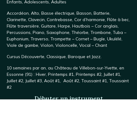
Enfants
,
Adolescents
,
Adultes
Accordéon
,
Alto
,
Basse électrique
,
Basson
,
Batterie
,
Clarinette
,
Clavecin
,
Contrebasse
,
Cor d’harmonie
,
Flûte à bec
,
Flûte traversière
,
Guitare
,
Harpe
,
Hautbois – Cor anglais
,
Percussions
,
Piano
,
Saxophone
, Théorbe,
Trombone
,
Tuba –
Euphonium
,
Traverso
,
Trompette – Cornet – Bugle
,
Ukulélé
,
Viole de gambe
,
Violon
,
Violoncelle
,
Vocal – Chant
Cursus
Découverte
,
Classique
,
Baroque
et
Jazz
.
10 semaines par an, au
Château de Villebon-sur-Yvette
, en
Essonne (91) :
Hiver
,
Printemps #1
,
Printemps #2
,
Juillet #1,
Juillet #2
,
Juillet #3
,
Août #1
,
Août #2
,
Toussaint #1,
Toussaint
#2
Débuter un instrument
Violon
·
Alto
·
Violoncelle
·
Contrebasse
·
Ukulélé
Soutenir Accordissimo
Votre avis sur les séjours Accordissimo
Le Cercle des Amis d'Accordissimo