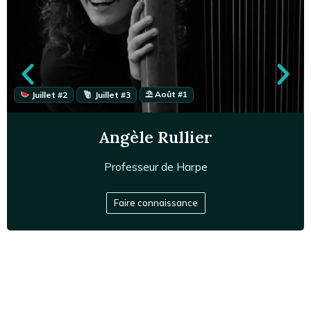
⛱ Août #1
Juillet #2
Juillet #3
Angèle Rullier
Professeur de
Harpe
Angèle Rullier, professeur de harpe en cursus
Faire connaissance
classique, découverte et initiation lors des séjours
musicaux Accordissimo