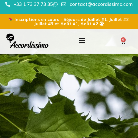
+33 1 73 37 73 35
contact@accordissimo.com
Inscriptions en cours - Séjours de Juillet #1, Juillet #2,
Juillet #3 et Août #1, Août #2 🏖
0