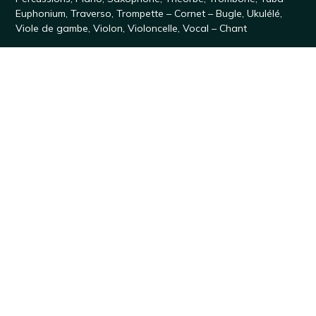
Euphonium
,
Traverso
,
Trompette – Cornet – Bugle
,
Ukulélé
,
Viole de gambe
,
Violon
,
Violoncelle
,
Vocal – Chant
Cursus
Découverte
,
Classique
,
Baroque
et
Jazz
.
10 semaines par an, au
Château de Villebon-sur-Yvette
, en
Essonne (91) :
Hiver
,
Printemps #1
,
Printemps #2
,
Juillet #1,
Juillet #2
,
Juillet #3
,
Août #1
,
Août #2
,
Toussaint #1,
Toussaint
#2
Débuter un instrument
Violon
·
Alto
·
Violoncelle
·
Contrebasse
·
Ukulélé
Soutenir Accordissimo
Votre avis sur les séjours Accordissimo
Le Cercle des Amis d'Accordissimo
Partenaires
Formulaire de don
Rejoindre Accordissimo
Recrutement
Contact