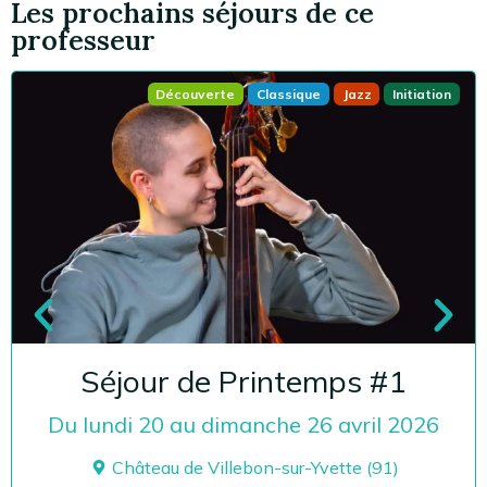
Les prochains séjours de ce
professeur
Découverte
Classique
Jazz
Initiation
Séjour de Printemps #1
Du lundi 20 au dimanche 26 avril 2026
Château de Villebon-sur-Yvette (91)