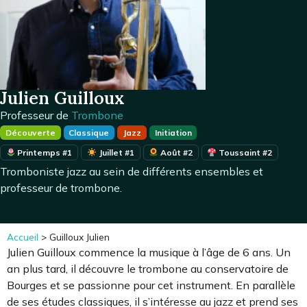
Julien Guilloux
Professeur de
Trombone
Découverte
Classique
Jazz
Initiation
Printemps #1
Juillet #1
Août #2
Toussaint #2
Tromboniste jazz au sein de différents ensembles et
professeur de trombone.
Accueil
>
Guilloux Julien
Julien Guilloux commence la musique à l’âge de 6 ans. Un
an plus tard, il découvre le trombone au conservatoire de
Bourges et se passionne pour cet instrument. En parallèle
de ses études classiques, il s’intéresse au jazz et prend ses