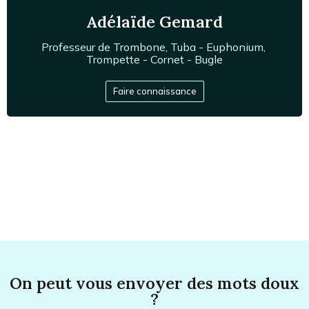
Adélaïde Gemard
Professeur de
Trombone
,
Tuba - Euphonium
,
Trompette - Cornet - Bugle
En formation au CRR de Lyon, membre de plusieurs
Faire connaissance
orchestres d'harmonies et symphoniques.
On peut vous envoyer des mots doux
?