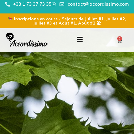
+33 1 73 37 73 35
contact@accordissimo.com
Inscriptions en cours - Séjours de Juillet #1, Juillet #2,
Juillet #3 et Août #1, Août #2 🏖
0