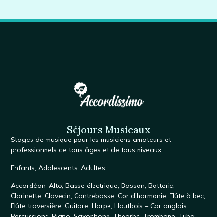
Séjours Musicaux
Stages de musique
pour les musiciens amateurs et
professionnels de tous âges et de tous niveaux
Enfants
,
Adolescents
,
Adultes
Accordéon
,
Alto
,
Basse électrique
,
Basson
,
Batterie
,
Clarinette
,
Clavecin
,
Contrebasse
,
Cor d’harmonie
,
Flûte à bec
,
Flûte traversière
,
Guitare
,
Harpe
,
Hautbois – Cor anglais
,
Percussions
,
Piano
,
Saxophone
, Théorbe,
Trombone
,
Tuba –