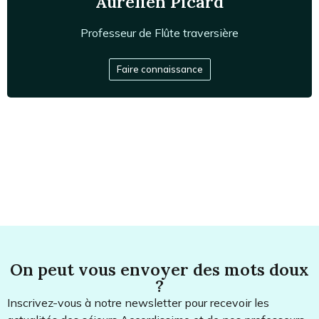
Aurélien Picard
Professeur de
Flûte traversière
Diplômé du CNSM de Paris, le flûtiste Aurélien Picard
collabore avec des formations renommées comme
l'Ensemble Matheus ou Appassionato. Il perfectionne
Faire connaissance
aujourd'hui son art à l'École Normale de Musique,
explorant avec curiosité un répertoire allant du
baroque à l'improvisation.
On peut vous envoyer des mots doux
?
Inscrivez-vous à notre newsletter pour recevoir les