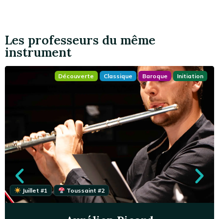
Les professeurs du même
instrument
Découverte
Classique
Baroque
Initiation
Juillet #1
Toussaint #2