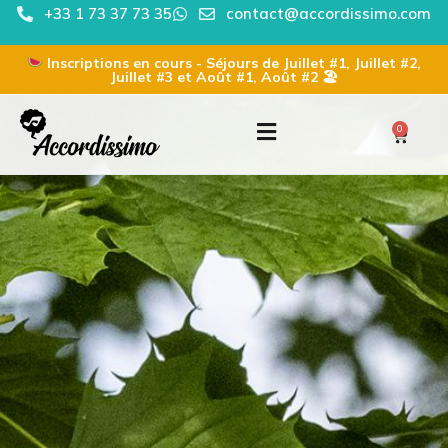
+33 1 73 37 73 35
contact@accordissimo.com
Inscriptions en cours - Séjours de Juillet #1, Juillet #2,
Juillet #3 et Août #1, Août #2 🏖
0