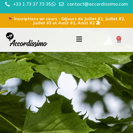
+33 1 73 37 73 35
contact@accordissimo.com
Inscriptions en cours - Séjours de Juillet #1, Juillet #2,
Juillet #3 et Août #1, Août #2 🏖
0