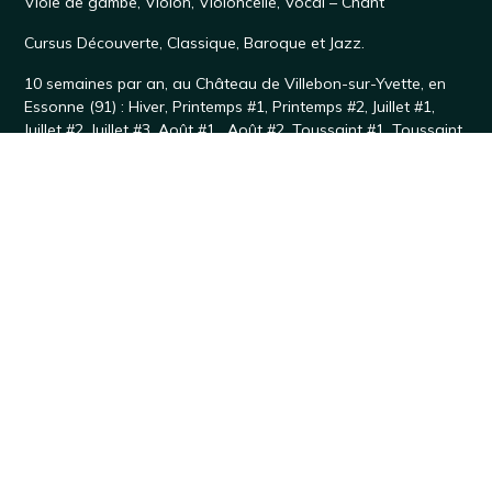
Viole de gambe
,
Violon
,
Violoncelle
,
Vocal – Chant
Cursus
Découverte
,
Classique
,
Baroque
et
Jazz
.
10 semaines par an, au
Château de Villebon-sur-Yvette
, en
Essonne (91) :
Hiver
,
Printemps #1
,
Printemps #2
,
Juillet #1,
Juillet #2
,
Juillet #3
,
Août #1
,
Août #2
,
Toussaint #1,
Toussaint
#2
Débuter un instrument
Violon
·
Alto
·
Violoncelle
·
Contrebasse
·
Ukulélé
Soutenir Accordissimo
Votre avis sur les séjours Accordissimo
Le Cercle des Amis d'Accordissimo
Partenaires
Formulaire de don
Rejoindre Accordissimo
Recrutement
Contact
+33 1 73 37 73 35