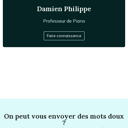
Damien Philippe
Professeur de
Piano
Pianiste et Professeur d’Enseignement Artistique, il a
Faire connaissance
enseigné au CRD de Noisiel, et enseigne depuis 2025
au CRD de Cachan.
On peut vous envoyer des mots doux
?