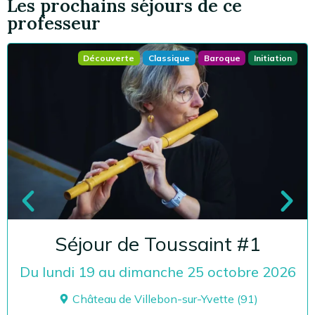
Les prochains séjours de ce
professeur
Découverte
Classique
Baroque
Initiation
Séjour de Toussaint #1
Du lundi 19 au dimanche 25 octobre 2026
Château de Villebon-sur-Yvette (91)