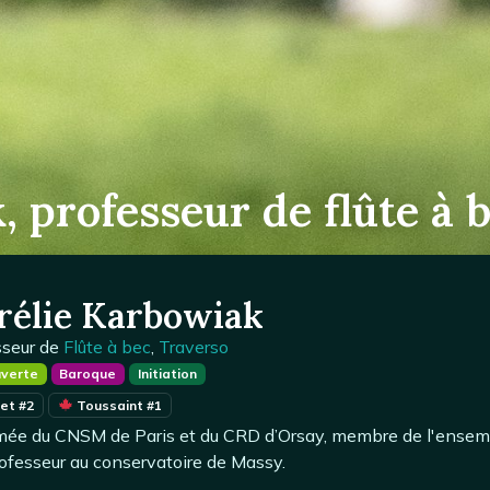
 professeur de flûte à b
rélie Karbowiak
sseur de
Flûte à bec
,
Traverso
verte
Baroque
Initiation
let #2
Toussaint #1
ée du CNSM de Paris et du CRD d’Orsay, membre de l'ensemble
ofesseur au conservatoire de Massy.