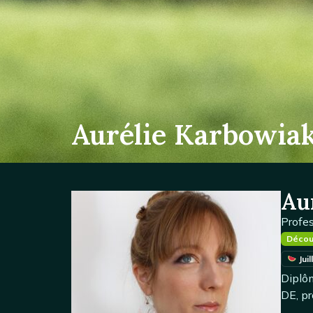
Aurélie Karbowiak,
Au
Profe
Décou
Juil
Diplôm
DE, pr