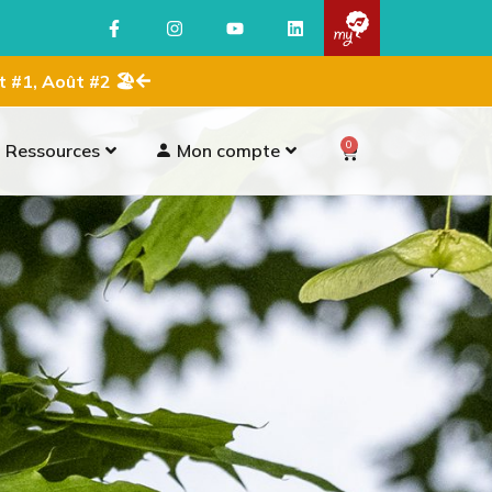
ût #1, Août #2 🏖
0
Ressources
Mon compte