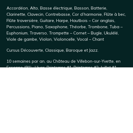
Accordéon
,
Alto
,
Basse électrique
,
Basson
,
Batterie
,
Clarinette
,
Clavecin
,
Contrebasse
,
Cor d’harmonie
,
Flûte à bec
,
Flûte traversière
,
Guitare
,
Harpe
,
Hautbois – Cor anglais
,
Percussions
,
Piano
,
Saxophone
, Théorbe,
Trombone
,
Tuba –
Euphonium
,
Traverso
,
Trompette – Cornet – Bugle
,
Ukulélé
,
Viole de gambe
,
Violon
,
Violoncelle
,
Vocal – Chant
Cursus
Découverte
,
Classique
,
Baroque
et
Jazz
.
10 semaines par an, au
Château de Villebon-sur-Yvette
, en
Essonne (91) :
Hiver
,
Printemps #1
,
Printemps #2
,
Juillet #1,
Juillet #2
,
Juillet #3
,
Août #1
,
Août #2
,
Toussaint #1,
Toussaint
#2
Débuter un instrument
Violon
·
Alto
·
Violoncelle
·
Contrebasse
·
Ukulélé
Soutenir Accordissimo
Votre avis sur les séjours Accordissimo
Le Cercle des Amis d'Accordissimo
Partenaires