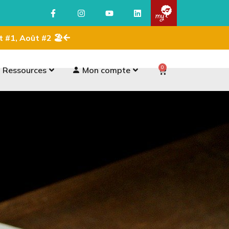
ût #1, Août #2 🏖
0
Ressources
Mon compte