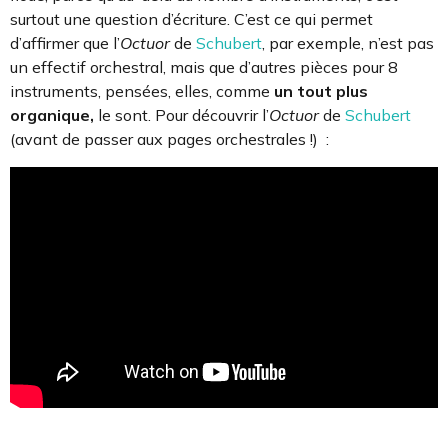
surtout une question d’écriture. C’est ce qui permet
d’affirmer que l’
Octuor
de
Schubert
, par exemple, n’est pas
un effectif orchestral, mais que d’autres pièces pour 8
instruments, pensées, elles, comme
un tout
plus
organique,
le sont. Pour découvrir l’
Octuor
de
Schubert
(avant de passer aux pages orchestrales !) :