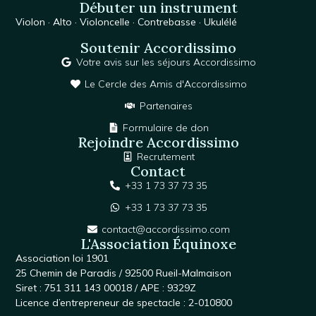
Débuter un instrument
Violon
·
Alto
·
Violoncelle
·
Contrebasse
·
Ukulélé
Soutenir Accordissimo
Votre avis sur les séjours Accordissimo
Le Cercle des Amis d'Accordissimo
Partenaires
Formulaire de don
Rejoindre Accordissimo
Recrutement
Contact
+33 1 73 37 73 35
+33 1 73 37 73 35
contact@accordissimo.com
L'Association Équinoxe
Association loi 1901
25 Chemin de Paradis / 92500 Rueil-Malmaison
Siret : 751 311 143 00018 / APE : 9329Z
Licence d’entrepreneur de spectacle : 2-010800