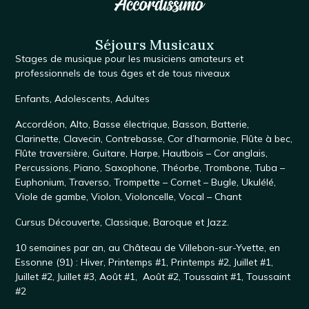
Séjours Musicaux
Stages de musique
pour les musiciens amateurs et
professionnels de tous âges et de tous niveaux
Enfants
,
Adolescents
,
Adultes
Accordéon
,
Alto
,
Basse électrique
,
Basson
,
Batterie
,
Clarinette
,
Clavecin
,
Contrebasse
,
Cor d’harmonie
,
Flûte à bec
,
Flûte traversière
,
Guitare
,
Harpe
,
Hautbois – Cor anglais
,
Percussions
,
Piano
,
Saxophone
, Théorbe,
Trombone
,
Tuba –
Euphonium
,
Traverso
,
Trompette – Cornet – Bugle
,
Ukulélé
,
Viole de gambe
,
Violon
,
Violoncelle
,
Vocal – Chant
Cursus
Découverte
,
Classique
,
Baroque
et
Jazz
.
10 semaines par an, au
Château de Villebon-sur-Yvette
, en
Essonne (91) :
Hiver
,
Printemps #1
,
Printemps #2
,
Juillet #1,
Juillet #2
,
Juillet #3
,
Août #1
,
Août #2
,
Toussaint #1,
Toussaint
#2