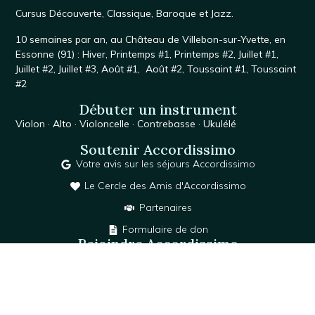
Cursus
Découverte
,
Classique
,
Baroque
et
Jazz
.
10 semaines par an, au
Château de Villebon-sur-Yvette
, en
Essonne (91) :
Hiver
,
Printemps #1
,
Printemps #2
,
Juillet #1,
Juillet #2
,
Juillet #3
,
Août #1
,
Août #2
,
Toussaint #1,
Toussaint
#2
Débuter un instrument
Violon
·
Alto
·
Violoncelle
·
Contrebasse
·
Ukulélé
Soutenir Accordissimo
Votre avis sur les séjours Accordissimo
Le Cercle des Amis d'Accordissimo
Partenaires
Formulaire de don
Rejoindre Accordissimo
Recrutement
Contact
+33 1 73 37 73 35
+33 1 73 37 73 35