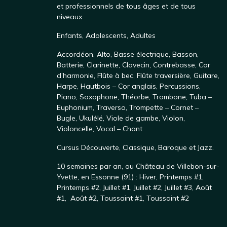
et professionnels de tous âges et de tous
niveaux
Enfants
,
Adolescents
,
Adultes
Accordéon
,
Alto
,
Basse électrique
,
Basson
,
Batterie
,
Clarinette
,
Clavecin
,
Contrebasse
,
Cor
d’harmonie
,
Flûte à bec
,
Flûte traversière
,
Guitare
,
Harpe
,
Hautbois – Cor anglais
,
Percussions
,
Piano
,
Saxophone
, Théorbe,
Trombone
,
Tuba –
Euphonium
,
Traverso
,
Trompette – Cornet –
Bugle
,
Ukulélé
,
Viole de gambe
,
Violon
,
Violoncelle
,
Vocal – Chant
Cursus
Découverte
,
Classique
,
Baroque
et
Jazz
.
10 semaines par an, au
Château de Villebon-sur-
Yvette
, en Essonne (91) :
Hiver
,
Printemps #1
,
Printemps #2
,
Juillet #1,
Juillet #2
,
Juillet #3
,
Août
#1
,
Août #2
,
Toussaint #1,
Toussaint #2