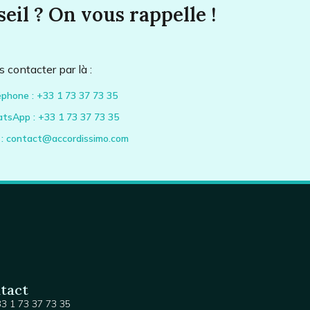
eil ? On vous rappelle !
 contacter par là :
éphone : +33 1 73 37 73 35
tsApp : +33 1 73 37 73 35
l : contact@accordissimo.com
tact
3 1 73 37 73 35