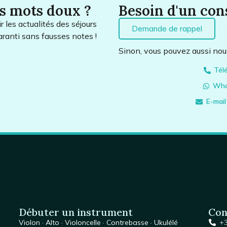
s mots doux ?
Besoin d'un cons
 les actualités des séjours
Demande de rappel
aranti sans fausses notes !
Sinon, vous pouvez aussi nous
Tél
Wha
E-mai
Débuter un instrument
Con
Violon
·
Alto
·
Violoncelle
·
Contrebasse
·
Ukulélé
+3