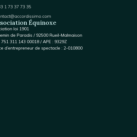
3 1 73 37 73 35
ontact@accordissimo.com
ssociation Équinoxe
iation loi 1901
emin de Paradis / 92500 Rueil-Malmaison
 : 751 311 143 00018 / APE : 9329Z
ce d’entrepreneur de spectacle : 2-010800