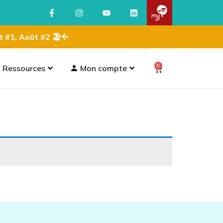
ût #1, Août #2 🏖
0
Ressources
Mon compte