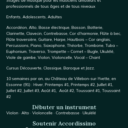
Stages de musique
pour les musiciens amateurs et
professionnels de tous âges et de tous niveaux
Enfants
,
Adolescents
,
Adultes
Accordéon
,
Alto
,
Basse électrique
,
Basson
,
Batterie
,
Clarinette
,
Clavecin
,
Contrebasse
,
Cor d’harmonie
,
Flûte à bec
,
Flûte traversière
,
Guitare
,
Harpe
,
Hautbois – Cor anglais
,
Percussions
,
Piano
,
Saxophone
, Théorbe,
Trombone
,
Tuba –
Euphonium
,
Traverso
,
Trompette – Cornet – Bugle
,
Ukulélé
,
Viole de gambe
,
Violon
,
Violoncelle
,
Vocal – Chant
Cursus
Découverte
,
Classique
,
Baroque
et
Jazz
.
10 semaines par an, au
Château de Villebon-sur-Yvette
, en
Essonne (91) :
Hiver
,
Printemps #1
,
Printemps #2
,
Juillet #1,
Juillet #2
,
Juillet #3
,
Août #1
,
Août #2
,
Toussaint #1,
Toussaint
#2
Débuter un instrument
Violon
·
Alto
·
Violoncelle
·
Contrebasse
·
Ukulélé
Soutenir Accordissimo