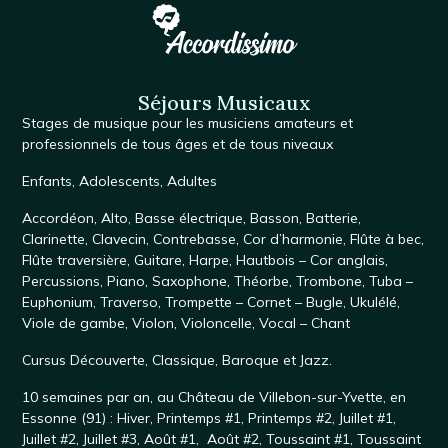
Séjours Musicaux
Stages de musique
pour les musiciens amateurs et
professionnels de tous âges et de tous niveaux
Enfants
,
Adolescents
,
Adultes
Accordéon
,
Alto
,
Basse électrique
,
Basson
,
Batterie
,
Clarinette
,
Clavecin
,
Contrebasse
,
Cor d’harmonie
,
Flûte à bec
,
Flûte traversière
,
Guitare
,
Harpe
,
Hautbois – Cor anglais
,
Percussions
,
Piano
,
Saxophone
, Théorbe,
Trombone
,
Tuba –
Euphonium
,
Traverso
,
Trompette – Cornet – Bugle
,
Ukulélé
,
Viole de gambe
,
Violon
,
Violoncelle
,
Vocal – Chant
Cursus
Découverte
,
Classique
,
Baroque
et
Jazz
.
10 semaines par an, au
Château de Villebon-sur-Yvette
, en
Essonne (91) :
Hiver
,
Printemps #1
,
Printemps #2
,
Juillet #1,
Juillet #2
,
Juillet #3
,
Août #1
,
Août #2
,
Toussaint #1,
Toussaint