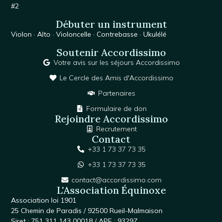
#2
Débuter un instrument
Violon
·
Alto
·
Violoncelle
·
Contrebasse
·
Ukulélé
Soutenir Accordissimo
Votre avis sur les séjours Accordissimo
Le Cercle des Amis d'Accordissimo
Partenaires
Formulaire de don
Rejoindre Accordissimo
Recrutement
Contact
+33 1 73 37 73 35
+33 1 73 37 73 35
contact@accordissimo.com
L'Association Équinoxe
Association loi 1901
25 Chemin de Paradis / 92500 Rueil-Malmaison
Siret : 751 311 143 00018 / APE : 9329Z